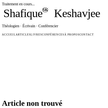
Traitement en cours...
Shafique
Keshavjee
SK
Théologien · Écrivain · Conférencier
ACCUEIL
ARTICLES
LIVRES
CONFÉRENCES
À PROPOS
CONTACT
Article non trouvé