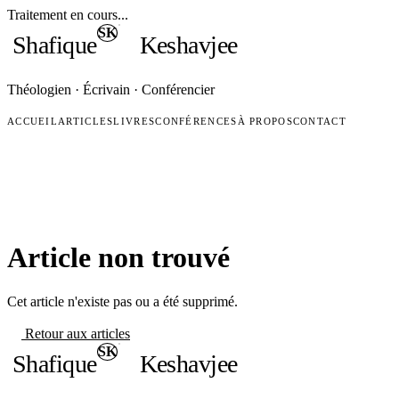
Traitement en cours...
SK
Shafique
Keshavjee
Théologien · Écrivain · Conférencier
ACCUEIL
ARTICLES
LIVRES
CONFÉRENCES
À PROPOS
CONTACT
Article non trouvé
Cet article n'existe pas ou a été supprimé.
Retour aux articles
SK
Shafique
Keshavjee