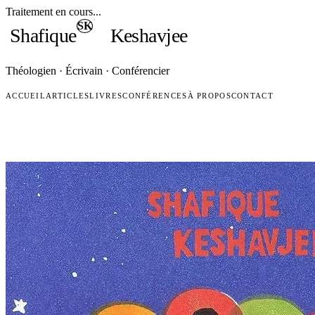
Traitement en cours...
SK
Shafique
Keshavjee
Théologien · Écrivain · Conférencier
ACCUEIL
ARTICLES
LIVRES
CONFÉRENCES
À PROPOS
CONTACT