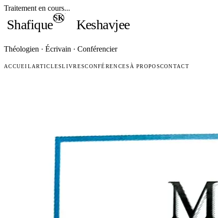
Traitement en cours...
SK
Shafique
Keshavjee
Théologien · Écrivain · Conférencier
ACCUEIL
ARTICLES
LIVRES
CONFÉRENCES
À PROPOS
CONTACT