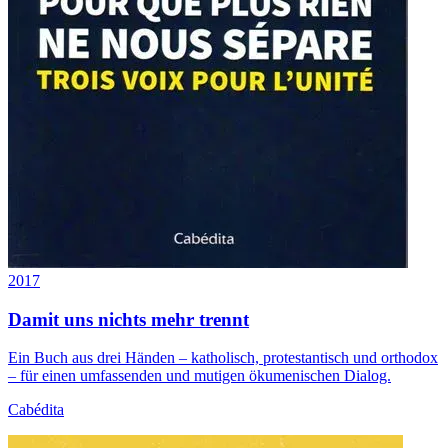
2017
Damit uns nichts mehr trennt
Ein Buch aus drei Händen – katholisch, protestantisch und orthodox
– für einen umfassenden und mutigen ökumenischen Dialog.
Cabédita