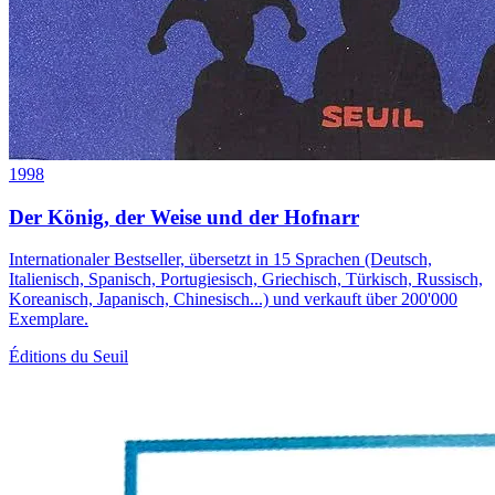
1998
Der König, der Weise und der Hofnarr
Internationaler Bestseller, übersetzt in 15 Sprachen (Deutsch,
Italienisch, Spanisch, Portugiesisch, Griechisch, Türkisch, Russisch,
Koreanisch, Japanisch, Chinesisch...) und verkauft über 200'000
Exemplare.
Éditions du Seuil