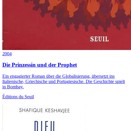
2004
Die Prinzessin und der Prophet
Ein engagierter Roman über die Globalisierung, übersetzt ins
Italienische, Griechische und Portugiesische. Die Geschichte spielt
in Bombay.
Éditions du Seuil